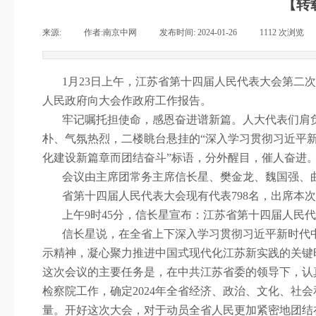
【转
来源:
|
作者:
南京中网
|
发布时间:
2024-01-26
|
1112
次浏览
|
1
月
23
日上午，江苏省第十四届人民代表大会第二次
人民政府向大会作政府工作报告。
牢记嘱托担使命，感恩奋进谱新篇。人大代表们肩
朴、气氛热烈，二楼眺台悬挂的“深入学习贯彻习近平
化建设新篇章而团结奋斗”标语，分外醒目，催人奋进
会议由主席团常务主席信长星、樊金龙、魏国强、
省第十四届人民代表大会现有代表
798
名，出席本次
上午
9
时
45
分，信长星宣布：江苏省第十四届人民代
信长星说，在全省上下深入学习贯彻习近平新时代
示精神，凝心聚力推进中国式现代化江苏新实践的关键
这次会议的主要任务是，在中共江苏省委的领导下，认
检察院工作，确定
2024
年全省经济、政治、文化、社会
量。开好这次大会，对于动员全省人民更加紧密地团结在