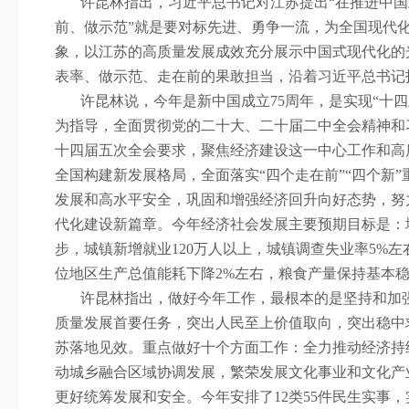
许昆林指出，习近平总书记对江苏提出“在推进中国
前、做示范”就是要对标先进、勇争一流，为全国现代
象，以江苏的高质量发展成效充分展示中国式现代化的
表率、做示范、走在前的果敢担当，沿着习近平总书记
许昆林说，今年是新中国成立
75
周年，是实现“十
为指导，全面贯彻党的二十大、二十届二中全会精神和
十四届五次全会要求，聚焦经济建设这一中心工作和高
全国构建新发展格局，全面落实“四个走在前”“四个新
发展和高水平安全，巩固和增强经济回升向好态势，努
代化建设新篇章。今年经济社会发展主要预期目标是：
步，城镇新增就业
120
万人以上，城镇调查失业率
5%
左
位地区生产总值能耗下降
2%
左右，粮食产量保持基本
许昆林指出，做好今年工作，最根本的是坚持和加
质量发展首要任务，突出人民至上价值取向，突出稳中
苏落地见效。重点做好十个方面工作：全力推动经济持
动城乡融合区域协调发展，繁荣发展文化事业和文化产
更好统筹发展和安全。今年安排了
12
类
55
件民生实事，