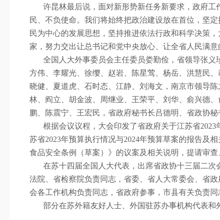
许昆林最后说，面对新形势新任务新要求，政府工
民、不负使命。我们将始终把政治建设放在首位，坚定拥
民为中心的发展思想，坚持推进依法行政和科学决策，
家，努力交出让总书记和党中央放心、让全省人民满意
全国人大外事委员会主任委员娄勤俭，省领导张义
方伟、李耀光、徐缨、赵岩、陈星莺、杨岳、洪慧民、
晓健、夏道虎、石时态、江静、刘海文，南京市领导陈
林、阎立、胡金波、周继业、王荣平、刘华、俞兴德、
鹏、陈震宁、王宏民，省政府秘书长吕德明、省政协秘
根据会议议程，大会印发了省政府关于江苏省
2023
苏省
2023
年预算执行情况与
2024
年预算草案的报告及相
食品安全条例（草案）》的议案及相关说明，提请审查
在苏十四届全国人大代表，出席省政协十三届二次
法院、省检察院负责同志，省委、省人大常委会、省政
会各工作机构负责同志，省政府参事，市县有关负责同
部分在苏外籍友好人士、外国驻苏办事机构代表和