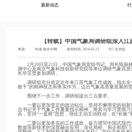
最新动态
行
【转载】中国气象局调研组深入江
来源:
|
作者:
南京中网
|
发布时间:
2024-02-23
|
927
次浏览
|
2月20日至21日，中国气象局党组书记、局长陈
测中心及南京气象科技创新研究院等单位调研气象高质
长毕宝贵参加调研。
调研组充分肯定近年来江苏气象工作成效，指出全
敢干”的精神状态和务实作为，迈出气象高质量发展的
围绕下一步工作，调研组提出三点要求。
一要以更加坚定的政治站位，坚持不懈用党的创新
总书记关于气象工作重要指示精神，将其与学习贯彻习
合，坚持“一盘棋”思想，强化主动互动联动，在“长板”和
二要以更加务实的工作成效，奋力谱写中国式现代
数据等新技术的深度融合应用，深化局校、局企和部门
值预报、人工智能和大数据“四大支柱”，深化业务技术